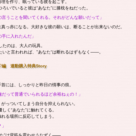
に料理を作り、眠っている彼を起こす。
つろいでいると彼は“あなた”に膝枕をねだった。
の言うことを聞いてくれる。それがどんな願いだって」
”は真っ赤になる。大好きな彼の願いは、断ることが出来ないのだ。
の手に入れたんだ」
したのは、大人の玩具。
たいと言われれば、‟あなた“は断れるはずもなく――。
編 連動購入特典Story
の手首には、しっかりと昨日の情事の痕。
俺だって普通でいられるほど余裕ねぇの！」
ら、がっついてしまう自分を抑えられない。
優しく“あなた”に触れてくる。
が触れる場所に反応してしまう。
？」
なた”は背筋を震わせうなずく――