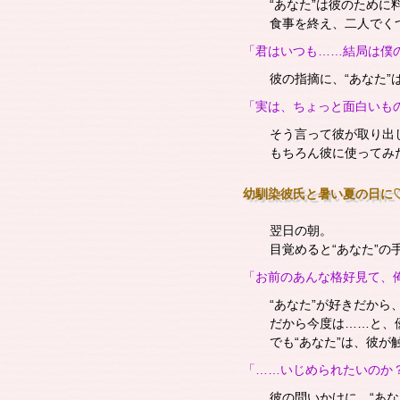
“あなた”は彼のため
食事を終え、二人でく
「君はいつも……結局は僕
彼の指摘に、“あなた
「実は、ちょっと面白いも
そう言って彼が取り出
もちろん彼に使ってみ
幼馴染彼氏と暑い夏の日に♡
翌日の朝。
目覚めると“あなた”
「お前のあんな格好見て、
“あなた”が好きだか
だから今度は……と、
でも“あなた”は、彼
「……いじめられたいのか
彼の問いかけに、“あ